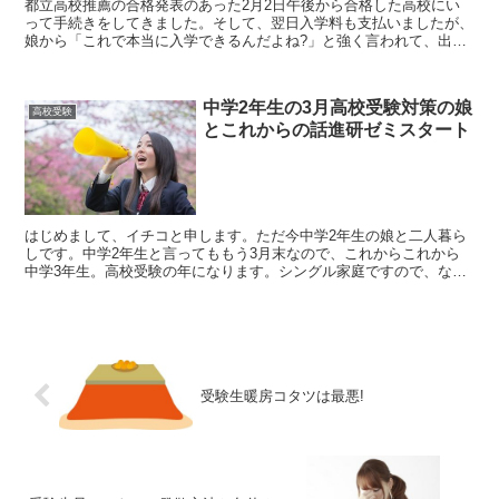
都立高校推薦の合格発表のあった2月2日午後から合格した高校にい
って手続きをしてきました。そして、翌日入学料も支払いましたが、
娘から「これで本当に入学できるんだよね?」と強く言われて、出来
るよ後は・・・と提出書類を出すだけです。とは言ったもの...
中学2年生の3月高校受験対策の娘
高校受験
とこれからの話進研ゼミスタート
はじめまして、イチコと申します。ただ今中学2年生の娘と二人暮ら
しです。中学2年生と言ってももう3月末なので、これからこれから
中学3年生。高校受験の年になります。シングル家庭ですので、なる
べくお金をかけずに、受験対策をスタートさせようと思い、...
受験生暖房コタツは最悪!