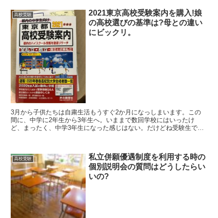
2021東京高校受験案内を購入!娘
高校受験
の高校選びの基準は?母との違い
にビックリ。
3月から子供たちは自粛生活もうすぐ2か月になっしまいます。この
間に、中学に2年生から3年生へ。いままで数回学校にはいったけ
ど、まったく、中学3年生になった感じはない。だけどね受験生で
す。というわけで、「2021年東京都高校受験案内」を購入し...
私立併願優遇制度を利用する時の
高校受験
個別説明会の質問はどうしたらい
いの?