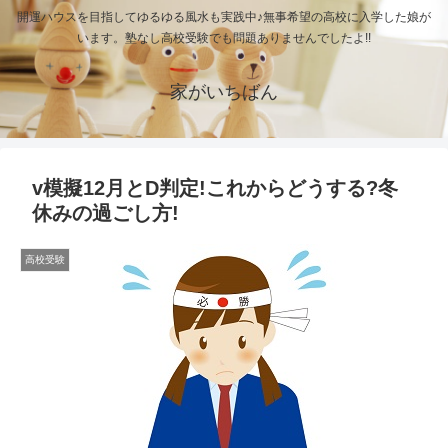
開運ハウスを目指してゆるゆる風水も実践中♪無事希望の高校に入学した娘が
います。塾なし高校受験でも問題ありませんでしたよ!!
家がいちばん
v模擬12月とD判定!これからどうする?冬
休みの過ごし方!
高校受験