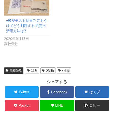
v模擬テスト結果判定をう
けてどう判断する!判定の
活用方法は?
2020年9月15日
高校受験
高校受験
12月
D新楯
v模擬
シェアする
Twitter
Facebook
はてブ
Pocket
LINE
コピー