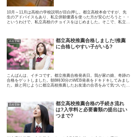
10月～11月は高校の学校説明が目白押し。都立高校本命ですが、先
生のアドバイスもあり、私立併願優遇を使った方が安心だろうと・・
というわけで、私立高校のチョイスをはじめました。そこで、私立併
願優遇する時は学校説明会に参加することが大切。個別説...
都立高校推薦合格しました!推薦
高校受験
に合格しやすい子がいる?
こんばんは、イチコです。都立推薦合格発表日。我が家の娘、奇跡の
合格をゲットしました。朝8時30分のWEB発表をドキドキしてみまし
た。娘と同じように都立高校推薦したお友達の合否をみて気づいたこ
と。推薦に合格しやすい子がいるのではないか?娘が合...
都立高校推薦合格の手続き流れ
高校受験
は?入学料と必要書類の提出はい
つまで?