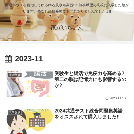
開運ハウスを目指してゆるゆる風水も実践中♪無事希望の高校に入学した娘が
います。塾なし高校受験でも問題ありませんでしたよ!!
家がいちばん
2023-11
受験生と腸活で免疫力を高める?
大学受験
第二の脳は記憶力にも影響するの
か?
2023.11.13
2024共通テスト総合問題集英語
大学受験
をオススされて購入しました!!