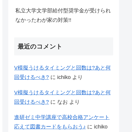
私立大学文学部給付型奨学金が受けられ
なかったわが家の対策!!
最近のコメント
V模擬うけるタイミングと回数は?あと何
回受けるべき?
に
ichiko
より
V模擬うけるタイミングと回数は?あと何
回受けるべき?
に
なお
より
進研ゼミ中学講座で高校合格アンケート
応えて図書カードをもらおう♪
に
ichiko