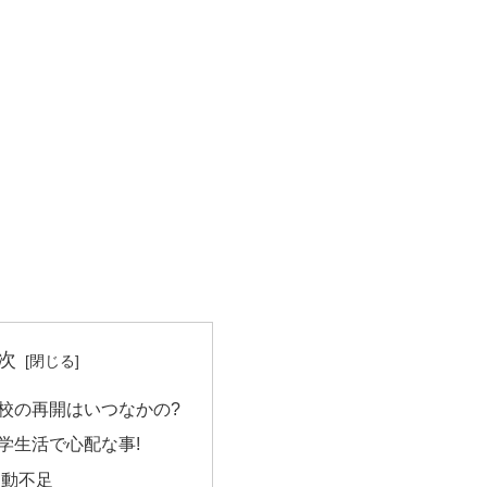
次
校の再開はいつなかの?
学生活で心配な事!
運動不足