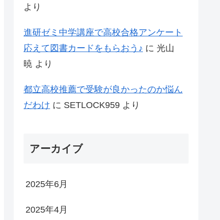
より
進研ゼミ中学講座で高校合格アンケート
応えて図書カードをもらおう♪
に
光山
暁
より
都立高校推薦で受験が良かったのか悩ん
だわけ
に
SETLOCK959
より
アーカイブ
2025年6月
2025年4月