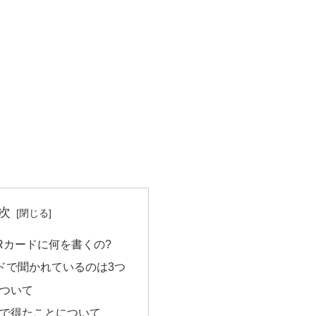
次
Rカードに何を書くの?
ドで聞かれているのは3つ
について
活で得たことについて