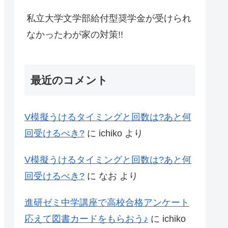
私立大学文学部給付型奨学金が受けられ
なかったわが家の対策!!
最近のコメント
V模擬うけるタイミングと回数は?あと何
回受けるべき?
に
ichiko
より
V模擬うけるタイミングと回数は?あと何
回受けるべき?
に
なお
より
進研ゼミ中学講座で高校合格アンケート
応えて図書カードをもらおう♪
に
ichiko