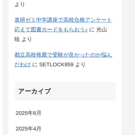
より
進研ゼミ中学講座で高校合格アンケート
応えて図書カードをもらおう♪
に
光山
暁
より
都立高校推薦で受験が良かったのか悩ん
だわけ
に
SETLOCK959
より
アーカイブ
2025年6月
2025年4月