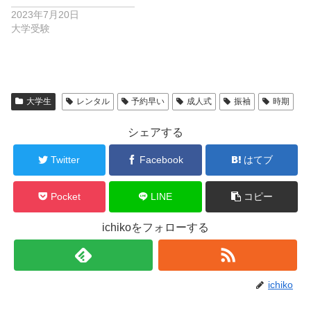
2023年7月20日
大学受験
大学生
レンタル
予約早い
成人式
振袖
時期
シェアする
Twitter
Facebook
はてブ
Pocket
LINE
コピー
ichikoをフォローする
ichiko