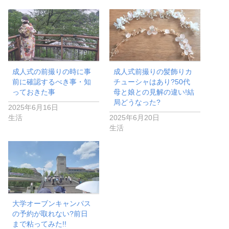
成人式の前撮りの時に事
成人式前撮りの髪飾りカ
前に確認するべき事・知
チューシャはあり?50代
っておきた事
母と娘との見解の違い!結
局どうなった?
2025年6月16日
生活
2025年6月20日
生活
大学オーブンキャンパス
の予約が取れない?前日
まで粘ってみた!!