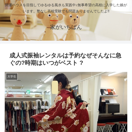
開運ハウスを目指してゆるゆる風水も実践中♪無事希望の高校に入学した娘が
います。塾なし高校受験でも問題ありませんでしたよ!!
家がいちばん
成人式振袖レンタルは予約なぜそんなに急
ぐの?時期はいつがベスト ?
大学生